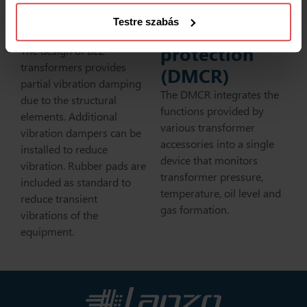
damping
Transformer
Testre szabás
washer
combined
protection
The design of BEZ
transformers provides
(DMCR)
partial vibration damping
The DMCR integrates the
due to the structural
functions provided by
elements. Additional
various transformer
vibration dampers can be
accessories into a single
installed to reduce
device that monitors
vibration. Rubber pads are
transformer pressure,
included as standard to
temperature, oil level and
reduce transient
gas formation.
vibrations of the
equipment.