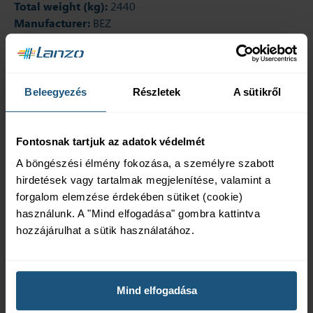
Total weight (kg):
2440
Manufacturer:
BEZ
Additional products
Beleegyezés
Részletek
A sütikről
Fontosnak tartjuk az adatok védelmét
Wheels
Contact
A böngészési élmény fokozása, a személyre szabott
thermometer
The rollers can be
hirdetések vagy tartalmak megjelenítése, valamint a
positioned longitudinally
The temperature inside
forgalom elemzése érdekében sütiket (cookie)
or transversely to make
the transformer is shown
használunk. A "Mind elfogadása" gombra kattintva
the transformer easy to
by a pointer on the meter
hozzájárulhat a sütik használatához.
move.
(with or without output
contacts).
Mind elfogadása
Vibration-