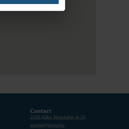
Contact
2243 Kóka, Nagykátai út 19.
ajanlat@lanzo.hu