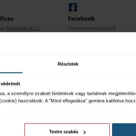
fices
Facebook
a, Nagykátai út 19.
Facebook.com/lanzokft
Részletek
 védelmét
a, a személyre szabott hirdetések vagy tartalmak megjelenítése
cookie) használunk. A "Mind elfogadása" gombra kattintva hozzá
Testre szabás