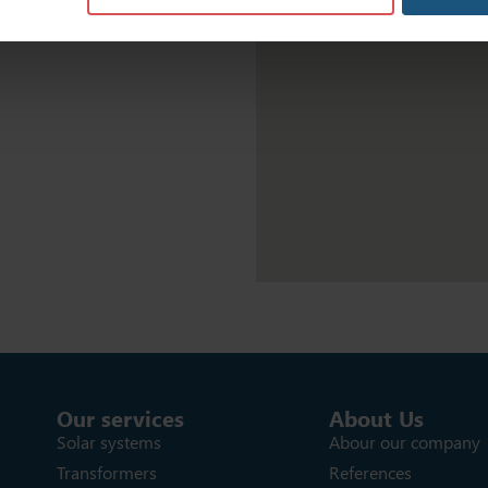
Our services
About Us
Solar systems
Abour our company
Transformers
References