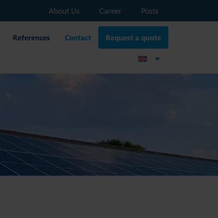
About Us
Career
Posts
References
Contact
Request a quote