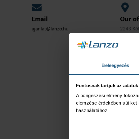
Email
Our of
ajanlat@lanzo.hu
2243 Kók
Beleegyezés
Fontosnak tartjuk az adatok
A böngészési élmény fokozás
elemzése érdekében sütiket (
használatához.