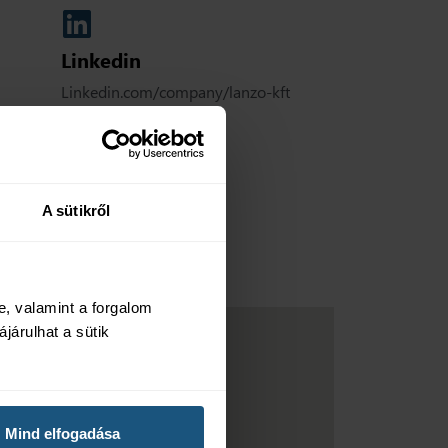
Linkedin
Linkedin.com/company/lanzo-kft
A sütikről
, valamint a forgalom
járulhat a sütik
Mind elfogadása