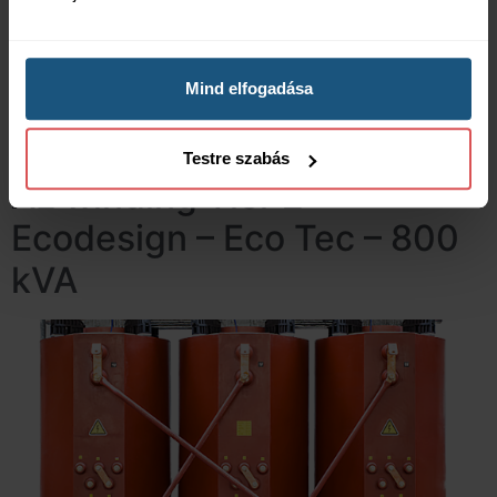
Mind elfogadása
Testre szabás
AL winding Tier 2 –
Ecodesign – Eco Tec – 800
kVA