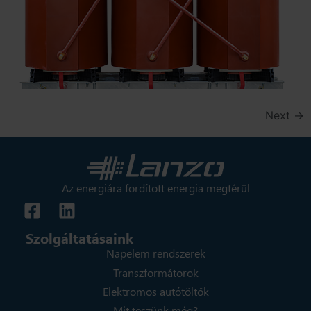
Next
→
Az energiára fordított energia megtérül
Szolgáltatásaink
Napelem rendszerek
Transzformátorok
Elektromos autótöltők
Mit teszünk még?